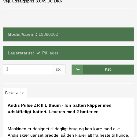
Vejl. udsalgspris 3.649,00 DKK
Model/Varenr.:
19380002
Lagerstatus:
På lager
stk.
Køb
Beskrivelse
Andis Pulse ZR II Lithium - Ion batteri klipper med
udskifteligt batteri. Leveres med 2 batterier.
Maskinen er designet til dagligt brug og kan køre med alle
Andis skær uanset bredde, så den klarer alt fra heste til hunde.