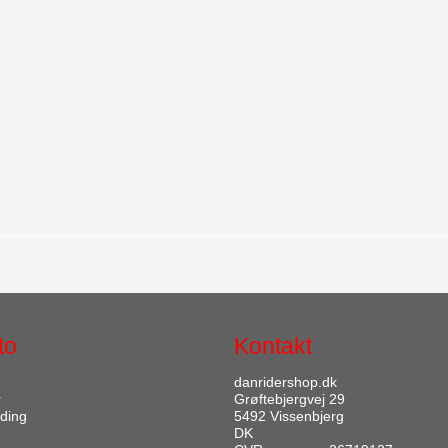
to
Kontakt
danridershop.dk
r
Grøftebjergvej 29
ding
5492 Vissenbjerg
DK