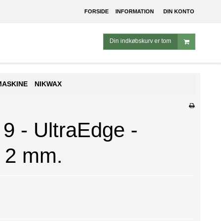
FORSIDE
INFORMATION
DIN KONTO
Din indkøbskurv er tom
MASKINE
NIKWAX
9 - UltraEdge -
e 2 mm.