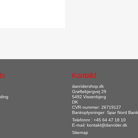
to
Kontakt
danridershop.dk
r
Grøftebjergvej 29
ding
5492 Vissenbjerg
DK
CVR-nummer: 26719127
Bankoplysninger: Spar Nord Bank
Telefonnr.:
+45 64 47 18 10
E-mail
:
kontakt@danrider.dk
Sitemap