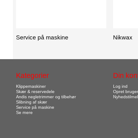
Service på maskine
Nikwax
Kategorier
Din kon
Klippemaskiner
Log ind
Skær & reservedele
Opret bruge
Andis negletrimmer og tilbehør
Nyhedstilmel
Slibning af skær
Service på maskine
Se mere