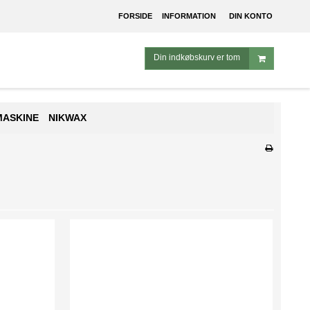
FORSIDE
INFORMATION
DIN KONTO
Din indkøbskurv er tom
MASKINE
NIKWAX