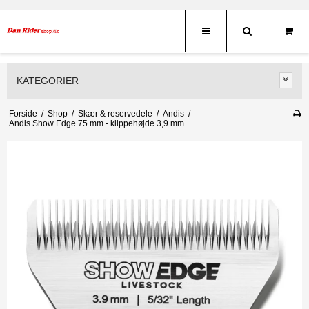
KATEGORIER
Forside
/
Shop
/
Skær & reservedele
/
Andis
/
Andis Show Edge 75 mm - klippehøjde 3,9 mm.